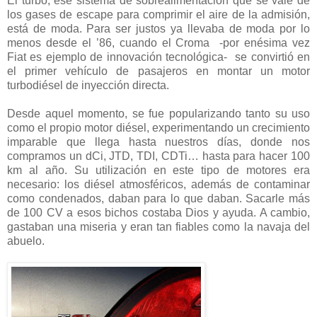
El turbo, ese sistema de sobrealimentación que se vale de
los gases de escape para comprimir el aire de la admisión,
está de moda. Para ser justos ya llevaba de moda por lo
menos desde el ’86, cuando el Croma -por enésima vez
Fiat es ejemplo de innovación tecnológica- se convirtió en
el primer vehículo de pasajeros en montar un motor
turbodiésel de inyección directa.
Desde aquel momento, se fue popularizando tanto su uso
como el propio motor diésel, experimentando un crecimiento
imparable que llega hasta nuestros días, donde nos
compramos un dCi, JTD, TDI, CDTi… hasta para hacer 100
km al año. Su utilización en este tipo de motores era
necesario: los diésel atmosféricos, además de contaminar
como condenados, daban para lo que daban. Sacarle más
de 100 CV a esos bichos costaba Dios y ayuda. A cambio,
gastaban una miseria y eran tan fiables como la navaja del
abuelo.