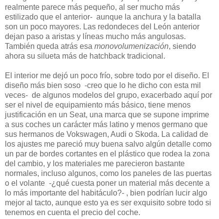
realmente parece más pequeño, al ser mucho más
estilizado que el anterior- aunque la anchura y la batalla
son un poco mayores. Las redondeces del León anterior
dejan paso a aristas y líneas mucho más angulosas.
También queda atrás esa
monovolumenización
, siendo
ahora su silueta más de hatchback tradicional.
El interior me dejó un poco frío, sobre todo por el diseño. El
diseño más bien soso -creo que lo he dicho con esta mil
veces- de algunos modelos del grupo, exacerbado aquí por
ser el nivel de equipamiento más básico, tiene menos
justificación en un Seat, una marca que se supone imprime
a sus coches un carácter más latino y menos germano que
sus hermanos de Vokswagen, Audi o Skoda. La calidad de
los ajustes me pareció muy buena salvo algún detalle como
un par de bordes cortantes en el plástico que rodea la zona
del cambio, y los materiales me parecieron bastante
normales, incluso algunos, como los paneles de las puertas
o el volante -¿qué cuesta poner un material más decente a
lo más importante del habitáculo?- , bien podrían lucir algo
mejor al tacto, aunque esto ya es ser exquisito sobre todo si
tenemos en cuenta el precio del coche.