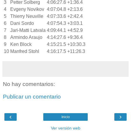
3
Petter Solberg
4:06:27.6
+1:36.4
4
Evgeny Novikov
4:07:04.8
+2:13.6
5
Thierry Neuville
4:07:33.6
+2:42.4
6
Dani Sordo
4:07:54.3
+3:03.1
7
Jari-Matti Latvala
4:09:44.1
+4:52.9
8
Armindo Araujo
4:14:27.6
+9:36.4
9
Ken Block
4:15:21.5
+10:30.3
10
Manfred Stohl
4:16:17.5
+11:26.3
No hay comentarios:
Publicar un comentario
‹
›
Inicio
Ver versión web