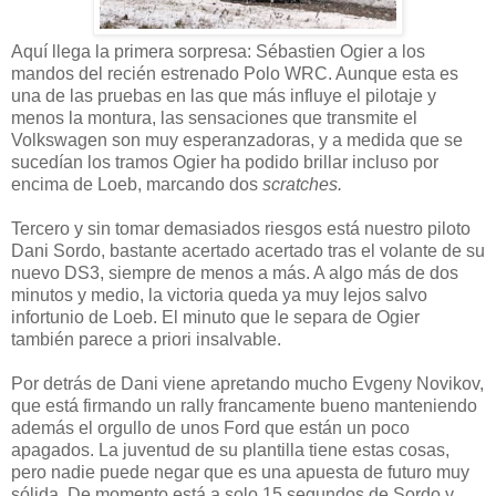
Aquí llega la primera sorpresa: Sébastien Ogier a los
mandos del recién estrenado Polo WRC. Aunque esta es
una de las pruebas en las que más influye el pilotaje y
menos la montura, las sensaciones que transmite el
Volkswagen son muy esperanzadoras, y a medida que se
sucedían los tramos Ogier ha podido brillar incluso por
encima de Loeb, marcando dos
scratches.
Tercero y sin tomar demasiados riesgos está nuestro piloto
Dani Sordo, bastante acertado acertado tras el volante de su
nuevo DS3, siempre de menos a más. A algo más de dos
minutos y medio, la victoria queda ya muy lejos salvo
infortunio de Loeb. El minuto que le separa de Ogier
también parece a priori insalvable.
Por detrás de Dani viene apretando mucho Evgeny Novikov,
que está firmando un rally francamente bueno manteniendo
además el orgullo de unos Ford que están un poco
apagados. La juventud de su plantilla tiene estas cosas,
pero nadie puede negar que es una apuesta de futuro muy
sólida. De momento está a solo 15 segundos de Sordo y