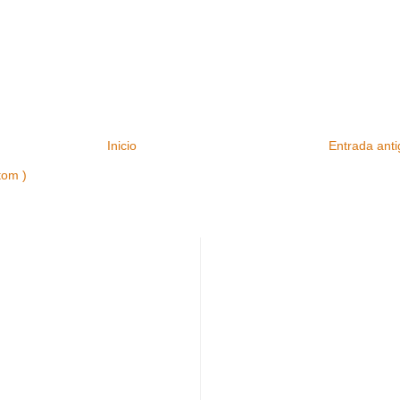
Inicio
Entrada ant
tom )