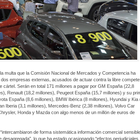
 la multa que la Comisión Nacional de Mercados y Competencia ha
as dos empresas externas, acusados de actuar contra la libre compete
e cártel. Serán en total 171 millones a pagar por GM España (22,8
es), Renault (18,2 millones), Peugeot España (15,7 millones) y su pr
yota España (8,6 millones), BMW Ibérica (8 millones), Hyundai y Kia 
an Iberia (3,1 millones), Mercedes-Benz (2,38 millones), Volvo Car
 Chrysler, Honda y Mazda con algo menos de un millón de euros de
intercambiaron de forma sistemática información comercial sensible
te desagregada”, lo que ha estado ocasionando “efectos perjudiciales