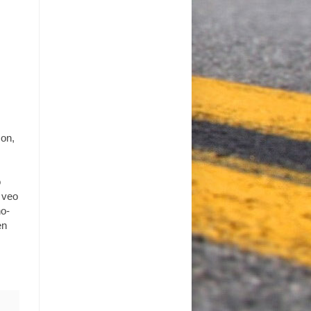
con,
o
 veo
no-
en