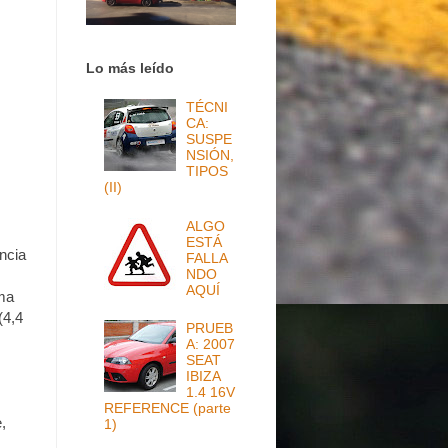
Lo más leído
TÉCNI
CA:
SUSPE
NSIÓN,
TIPOS
(II)
ALGO
ESTÁ
ncia
FALLA
NDO
AQUÍ
ima
(4,4
PRUEB
A: 2007
SEAT
IBIZA
1.4 16V
REFERENCE (parte
,
1)