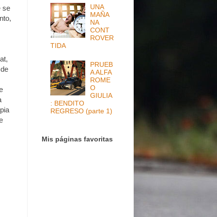
UNA
e se
MAÑA
nto,
NA
CONT
ROVER
TIDA
at,
PRUEB
 de
A ALFA
ROME
O
e
GIULIA
a
: BENDITO
pia
REGRESO (parte 1)
e
Mis páginas favoritas