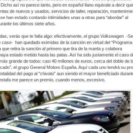
Dicho así no parece tanto, pero en español llano equivale a decir qu
ntas de nuevos y usados, servicios de taller, reparación, mantenimie
se han estado contando intimidades unas a otras para “abordar” al
urante los últimos siete años.
das, verás que te falta algo: efectivamente, el grupo Volkswagen
-Se
e caso-
han quedado eximidas de la sanción en virtud del “Programa
ue retira la sanción al primero que tira de la manta y colabora
 haya estado metido hasta las patas. Así ha sido justamente el caso d
más grande de todos: casi 40 millones de euros, cerca del doble de l
icado”, el grupo General Motors España. Aquí cada uno tendrá su pro
a totalidad del pago al “chivato” aun siendo el mayor beneficiado durant
e estafa me parece un premio, cuando menos, excesivo.