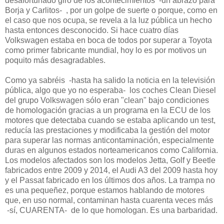
desafortunado giro de los acontecimientos -un abrazo para
Borja y Carlitos- , por un golpe de suerte o porque, como en
el caso que nos ocupa, se revela a la luz pública un hecho
hasta entonces desconocido. Si hace cuatro días
Volkswagen estaba en boca de todos por superar a Toyota
como primer fabricante mundial, hoy lo es por motivos un
poquito más desagradables.
Como ya sabréis -hasta ha salido la noticia en la televisión
pública, algo que yo no esperaba- los coches Clean Diesel
del grupo Volkswagen sólo eran "clean" bajo condiciones
de homologación gracias a un programa en la ECU de los
motores que detectaba cuando se estaba aplicando un test,
reducía las prestaciones y modificaba la gestión del motor
para superar las normas anticontaminación, especialmente
duras en algunos estados norteamericanos como California.
Los modelos afectados son los modelos Jetta, Golf y Beetle
fabricados entre 2009 y 2014, el Audi A3 del 2009 hasta hoy
y el Passat fabricado en los últimos dos años.
La trampa no
es una pequeñez, porque estamos hablando de motores
que, en uso normal, contaminan hasta cuarenta veces más
-sí, CUARENTA- de lo que homologan. Es una barbaridad.